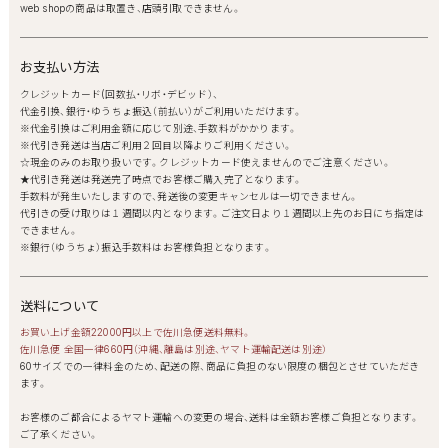
web shopの商品は取置き、店頭引取できません。
お支払い方法
クレジットカード(回数払・リボ・デビッド）、
代金引換、銀行・ゆうちょ振込（前払い）がご利用いただけます。
※代金引換はご利用金額に応じて別途、手数料がかかります。
※代引き発送は当店ご利用２回目以降よりご利用ください。
☆現金のみのお取り扱いです。クレジットカード使えませんのでご注意ください。
★代引き発送は発送完了時点でお客様ご購入完了となります。
手数料が発生いたしますので、発送後の変更キャンセルは一切できません。
代引きの受け取りは１週間以内となります。ご注文日より１週間以上先のお日にち指定は
できません。
※銀行（ゆうちょ）振込手数料はお客様負担となります。
送料について
お買い上げ金額22000円以上で佐川急便送料無料。
佐川急便 全国一律660円（沖縄、離島は別途、ヤマト運輸配送は別途）
60サイズでの一律料金のため、配送の際、商品に負担のない限度の梱包とさせていただき
ます。
お客様のご都合によるヤマト運輸への変更の場合、送料は全額お客様ご負担となります。
ご了承ください。