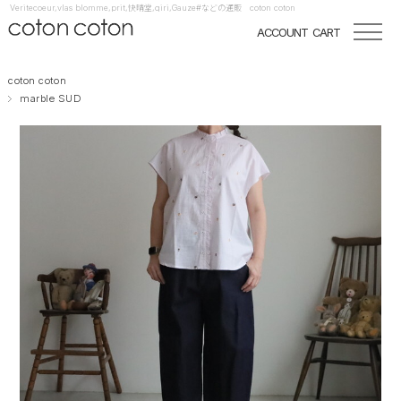
Veritecoeur,vlas blomme,prit,快晴堂,qiri,Gauze#などの通販 coton coton
ACCOUNT
CART
coton coton
marble SUD