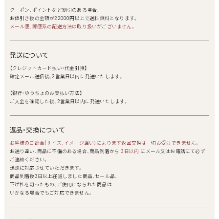
クーポン、ポイントなど割引のある場合、
お値引き後の金額が22000円以上で送料無料となります。
メール便、郵便系の配送方法は取り扱いがございません。
発送について
【クレジットカード払い・代金引換】
確定メール送信後、2営業日以内に発送いたします。
【銀行・ゆうちょのお支払い方法】
ご入金を確認した後、2営業日以内に発送いたします。
返品・交換について
お客様のご都合(サイズ、イメージ違い）によります返品交換は一切お受けできません。
お送り違い、商品に不備のある場合、商品到着から
3日以内
にメール又はお電話にて必ず
ご連絡ください。
迅速に対応させていただきます。
商品到着後3日以上経過しました商品、セール品、
下げ札を切ったもの、ご使用になられた商品は
いかなる場合でもご対応できません。