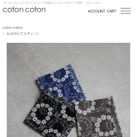
Veritecoeur,vlas blomme,prit,快晴堂,qiri,Gauze#などの通販 coton coton
ACCOUNT
CART
coton coton
ALDIN（アルディン)