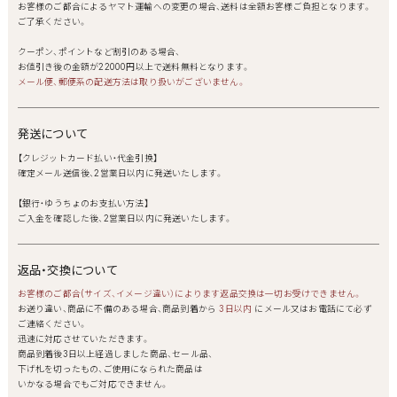
お客様のご都合によるヤマト運輸への変更の場合、送料は全額お客様ご負担となります。
ご了承ください。
クーポン、ポイントなど割引のある場合、
お値引き後の金額が22000円以上で送料無料となります。
メール便、郵便系の配送方法は取り扱いがございません。
発送について
【クレジットカード払い・代金引換】
確定メール送信後、2営業日以内に発送いたします。
【銀行・ゆうちょのお支払い方法】
ご入金を確認した後、2営業日以内に発送いたします。
返品・交換について
お客様のご都合(サイズ、イメージ違い）によります返品交換は一切お受けできません。
お送り違い、商品に不備のある場合、商品到着から
3日以内
にメール又はお電話にて必ず
ご連絡ください。
迅速に対応させていただきます。
商品到着後3日以上経過しました商品、セール品、
下げ札を切ったもの、ご使用になられた商品は
いかなる場合でもご対応できません。