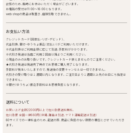
出張のため、臨時にお休みいただく場合がございます。
お電話の受付は11：00～16：00となります。
web shopの商品は取置き、店頭引取できません。
お支払い方法
クレジットカード(回数払・リボ・デビッド）、
代金引換、銀行・ゆうちょ振込（前払い）がご利用いただけます。
※代金引換はご利用金額に応じて別途、手数料がかかります。
※代引き発送は当店ご利用２回目以降よりご利用ください。
☆現金のみのお取り扱いです。クレジットカード使えませんのでご注意ください。
★代引き発送は発送完了時点でお客様ご購入完了となります。
手数料が発生いたしますので、発送後の変更キャンセルは一切できません。
代引きの受け取りは１週間以内となります。ご注文日より１週間以上先のお日にち指定は
できません。
※銀行（ゆうちょ）振込手数料はお客様負担となります。
送料について
お買い上げ金額22000円以上で佐川急便送料無料。
佐川急便 全国一律660円（沖縄、離島は別途、ヤマト運輸配送は別途）
60サイズでの一律料金のため、配送の際、商品に負担のない限度の梱包とさせていただき
ます。