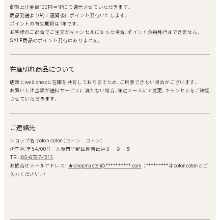
御買上げ金額100円＝1Pにて還元させていただきます。
商品発送より約１週間後にポイント発行いたします。
ポイントの有効期限は1年です。
お客様のご都合でご注文がキャンセルになった場合、ポイントの再発行はできません。
SALE商品のポイント発行はありません。
在庫切れ商品について
店頭とweb shopと在庫を共有しておりますため、ご用意できない場合がございます。
お買い上げ金額が送料サービスに満たない場合、確定メールにて変更、キャンセルをご確認
させていただきます。
ご連絡先
ショップ名：coton coton（コトン コトン）
所在地：〒5470011 大阪市平野区長吉出戸８－９－５
TEL：
06-6797-1815
お問合せメールアドレス：
★shopmaster@**********.com
（*********はcotoncotonとご
入力ください。）