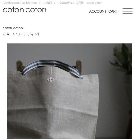
Veritecoeur,vlas blomme,prit,快晴堂,qiri,Gauze#などの通販 coton coton
ACCOUNT
CART
coton coton
ALDIN（アルディン)