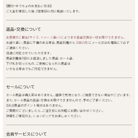
【銀行・ゆうちょのお支払い方法】
ご入金を確認した後、2営業日以内に発送いたします。
返品・交換について
お客様のご都合(サイズ、イメージ違い）によります返品交換は一切お受けできません。
お送り違い、商品に不備のある場合、商品到着から
3日以内
にメール又はお電話にて必ず
ご連絡ください。
迅速に対応させていただきます。
商品到着後3日以上経過しました商品、セール品、
下げ札を切ったもの、ご使用になられた商品は
いかなる場合でもご対応できません。
セールについて
セール商品は再入荷はありません。店頭で完売となり、ご用意できない場合がございます。
また、セール商品の返品・交換はお受けできませんので、予めご了承ください。
SALE商品のポイント発行はありません。
ご質問がございましたら、ご注文前にお気軽にお問い合わせください。
詳細をご確認の上、ショッピングをお楽しみください。
会員サービスについて