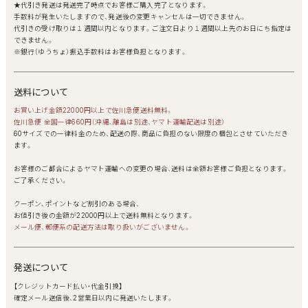
★代引き発送は発送完了時点でお客様ご購入完了となります。
手数料が発生いたしますので、発送後の変更キャンセルは一切できません。
代引きの受け取りは１週間以内となります。ご注文日より１週間以上先のお日にち指定は
できません。
※銀行（ゆうちょ）振込手数料はお客様負担となります。
送料について
お買い上げ金額22000円以上で佐川急便送料無料。
佐川急便 全国一律660円（沖縄、離島は別途、ヤマト運輸配送は別途）
60サイズでの一律料金のため、配送の際、商品に負担のない限度の梱包とさせていただき
ます。
お客様のご都合によるヤマト運輸への変更の場合、送料は全額お客様ご負担となります。
ご了承ください。
クーポン、ポイントなど割引のある場合、
お値引き後の金額が22000円以上で送料無料となります。
メール便、郵便系の配送方法は取り扱いがございません。
発送について
【クレジットカード払い・代金引換】
確定メール送信後、2営業日以内に発送いたします。