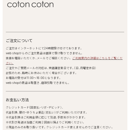
ご注文について
ご注文はインターネットにて24時間受け付けております。
web shopからのご注文商品は店頭で受け取りできません。
直接お電話いただくか、メールでご相談ください。
ご利用案内の詳細はこちらをご覧くだ
さい。
ご注文やご質問メールの対応は、実店舗営業日です。(日、月曜定休日）
出張のため、臨時にお休みいただく場合がございます。
お電話の受付は11：00～16：00となります。
web shopの商品は取置き、店頭引取できません。
お支払い方法
クレジットカード(回数払・リボ・デビッド）、
代金引換、銀行・ゆうちょ振込（前払い）がご利用いただけます。
※代金引換はご利用金額に応じて別途、手数料がかかります。
※代引き発送は当店ご利用２回目以降よりご利用ください。
☆現金のみのお取り扱いです。クレジットカード使えませんのでご注意ください。