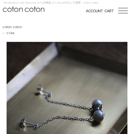
Veritecoeur,vlas blomme,prit,快晴堂,qiri,Gauze#などの通販 coton coton
ACCOUNT
CART
coton coton
ciika