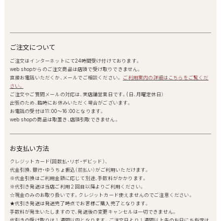
ご注文について
ご注文はインターネットにて24時間受け付けております。
web shopからのご注文商品は店頭で受け取りできません。
直接お電話いただくか、メールでご相談ください。
ご利用案内の詳細はこちらをご覧くだ
さい。
ご注文やご質問メールの対応は、実店舗営業日です。(日、月曜定休日）
出張のため、臨時にお休みいただく場合がございます。
お電話の受付は11：00～16：00となります。
web shopの商品は取置き、店頭引取できません。
お支払い方法
クレジットカード(回数払・リボ・デビッド）、
代金引換、銀行・ゆうちょ振込（前払い）がご利用いただけます。
※代金引換はご利用金額に応じて別途、手数料がかかります。
※代引き発送は当店ご利用２回目以降よりご利用ください。
☆現金のみのお取り扱いです。クレジットカード使えませんのでご注意ください。
★代引き発送は発送完了時点でお客様ご購入完了となります。
手数料が発生いたしますので、発送後の変更キャンセルは一切できません。
代引きの受け取りは１週間以内となります。ご注文日より１週間以上先のお日にち指定は