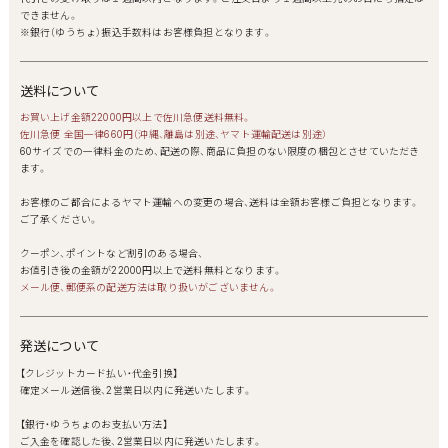
できません。
※銀行（ゆうちょ）振込手数料はお客様負担となります。
送料について
お買い上げ金額22000円以上で佐川急便送料無料。
佐川急便 全国一律660円（沖縄、離島は別途、ヤマト運輸配送は別途）
60サイズでの一律料金のため、配送の際、商品に負担のない限度の梱包とさせていただき
ます。
お客様のご都合によるヤマト運輸への変更の場合、送料は全額お客様ご負担となります。
ご了承ください。
クーポン、ポイントなど割引のある場合、
お値引き後の金額が22000円以上で送料無料となります。
メール便、郵便系の配送方法は取り扱いがございません。
発送について
【クレジットカード払い・代金引換】
確定メール送信後、2営業日以内に発送いたします。
【銀行・ゆうちょのお支払い方法】
ご入金を確認した後、2営業日以内に発送いたします。