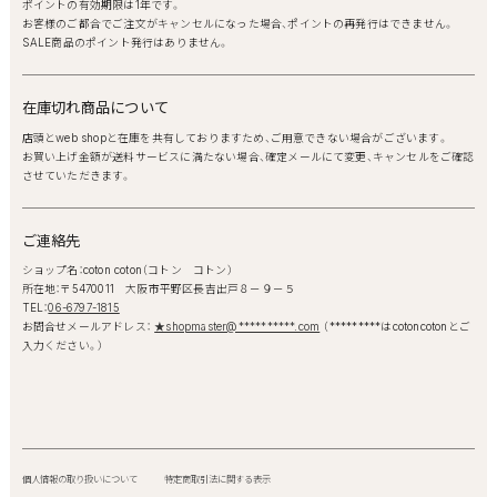
ポイントの有効期限は1年です。
お客様のご都合でご注文がキャンセルになった場合、ポイントの再発行はできません。
SALE商品のポイント発行はありません。
在庫切れ商品について
店頭とweb shopと在庫を共有しておりますため、ご用意できない場合がございます。
お買い上げ金額が送料サービスに満たない場合、確定メールにて変更、キャンセルをご確認
させていただきます。
ご連絡先
ショップ名：coton coton（コトン コトン）
所在地：〒5470011 大阪市平野区長吉出戸８－９－５
TEL：
06-6797-1815
お問合せメールアドレス：
★shopmaster@**********.com
（*********はcotoncotonとご
入力ください。）
個人情報の取り扱いについて
特定商取引法に関する表示