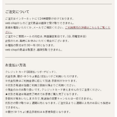
ご注文について
ご注文はインターネットにて24時間受け付けております。
web shopからのご注文商品は店頭で受け取りできません。
直接お電話いただくか、メールでご相談ください。
ご利用案内の詳細はこちらをご覧くだ
さい。
ご注文やご質問メールの対応は、実店舗営業日です。(日、月曜定休日）
出張のため、臨時にお休みいただく場合がございます。
お電話の受付は11：00～16：00となります。
web shopの商品は取置き、店頭引取できません。
お支払い方法
クレジットカード(回数払・リボ・デビッド）、
代金引換、銀行・ゆうちょ振込（前払い）がご利用いただけます。
※代金引換はご利用金額に応じて別途、手数料がかかります。
※代引き発送は当店ご利用２回目以降よりご利用ください。
☆現金のみのお取り扱いです。クレジットカード使えませんのでご注意ください。
★代引き発送は発送完了時点でお客様ご購入完了となります。
手数料が発生いたしますので、発送後の変更キャンセルは一切できません。
代引きの受け取りは１週間以内となります。ご注文日より１週間以上先のお日にち指定は
できません。
※銀行（ゆうちょ）振込手数料はお客様負担となります。