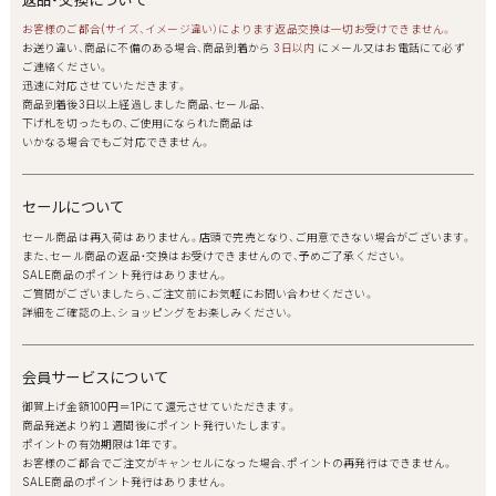
お客様のご都合(サイズ、イメージ違い）によります返品交換は一切お受けできません。
お送り違い、商品に不備のある場合、商品到着から
3日以内
にメール又はお電話にて必ず
ご連絡ください。
迅速に対応させていただきます。
商品到着後3日以上経過しました商品、セール品、
下げ札を切ったもの、ご使用になられた商品は
いかなる場合でもご対応できません。
セールについて
セール商品は再入荷はありません。店頭で完売となり、ご用意できない場合がございます。
また、セール商品の返品・交換はお受けできませんので、予めご了承ください。
SALE商品のポイント発行はありません。
ご質問がございましたら、ご注文前にお気軽にお問い合わせください。
詳細をご確認の上、ショッピングをお楽しみください。
会員サービスについて
御買上げ金額100円＝1Pにて還元させていただきます。
商品発送より約１週間後にポイント発行いたします。
ポイントの有効期限は1年です。
お客様のご都合でご注文がキャンセルになった場合、ポイントの再発行はできません。
SALE商品のポイント発行はありません。