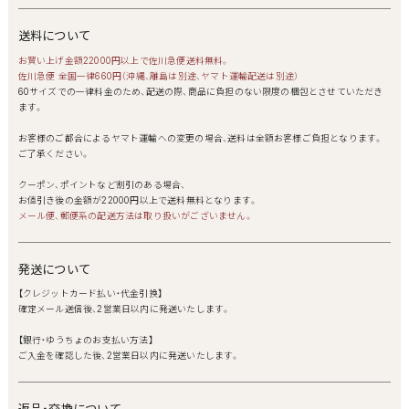
送料について
お買い上げ金額22000円以上で佐川急便送料無料。
佐川急便 全国一律660円（沖縄、離島は別途、ヤマト運輸配送は別途）
60サイズでの一律料金のため、配送の際、商品に負担のない限度の梱包とさせていただき
ます。
お客様のご都合によるヤマト運輸への変更の場合、送料は全額お客様ご負担となります。
ご了承ください。
クーポン、ポイントなど割引のある場合、
お値引き後の金額が22000円以上で送料無料となります。
メール便、郵便系の配送方法は取り扱いがございません。
発送について
【クレジットカード払い・代金引換】
確定メール送信後、2営業日以内に発送いたします。
【銀行・ゆうちょのお支払い方法】
ご入金を確認した後、2営業日以内に発送いたします。
返品・交換について