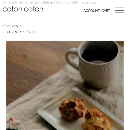
Veritecoeur,vlas blomme,prit,快晴堂,qiri,Gauze#などの通販 coton coton
ACCOUNT
CART
coton coton
ALDIN（アルディン)