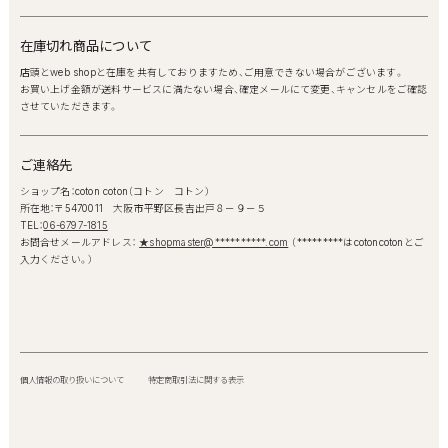
在庫切れ商品について
店頭とweb shopと在庫を共有しておりますため、ご用意できない場合がございます。
お買い上げ金額が送料サービスに満たない場合、確定メールにて変更、キャンセルをご確認
させていただきます。
ご連絡先
ショップ名：coton coton（コトン コトン）
所在地：〒5470011 大阪市平野区長吉出戸８－９－５
TEL：
06-6797-1815
お問合せメールアドレス：
★shopmaster@**********.com
（*********はcotoncotonとご
入力ください。）
個人情報の取り扱いについて
特定商取引法に関する表示