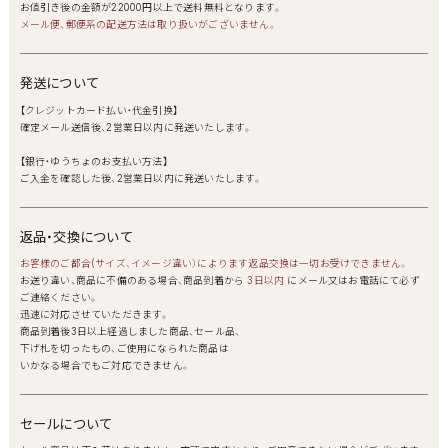
お値引き後の金額が22000円以上で送料無料となります。
メール便、郵便系の配送方法は取り扱いがございません。
発送について
【クレジットカード払い・代金引換】
確定メール送信後、2営業日以内に発送いたします。
【銀行・ゆうちょのお支払い方法】
ご入金を確認した後、2営業日以内に発送いたします。
返品・交換について
お客様のご都合(サイズ、イメージ違い）によります返品交換は一切お受けできません。
お送り違い、商品に不備のある場合、商品到着から
3日以内
にメール又はお電話にて必ず
ご連絡ください。
迅速に対応させていただきます。
商品到着後3日以上経過しました商品、セール品、
下げ札を切ったもの、ご使用になられた商品は
いかなる場合でもご対応できません。
セールについて