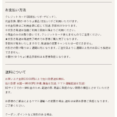
お支払い方法
クレジットカード(回数払・リボ・デビッド）、
代金引換、銀行・ゆうちょ振込（前払い）がご利用いただけます。
※代金引換はご利用金額に応じて別途、手数料がかかります。
※代引き発送は当店ご利用２回目以降よりご利用ください。
☆現金のみのお取り扱いです。クレジットカード使えませんのでご注意ください。
★代引き発送は発送完了時点でお客様ご購入完了となります。
手数料が発生いたしますので、発送後の変更キャンセルは一切できません。
代引きの受け取りは１週間以内となります。ご注文日より１週間以上先のお日にち指定は
できません。
※銀行（ゆうちょ）振込手数料はお客様負担となります。
送料について
お買い上げ金額22000円以上で佐川急便送料無料。
佐川急便 全国一律660円（沖縄、離島は別途、ヤマト運輸配送は別途）
60サイズでの一律料金のため、配送の際、商品に負担のない限度の梱包とさせていただき
ます。
お客様のご都合によるヤマト運輸への変更の場合、送料は全額お客様ご負担となります。
ご了承ください。
クーポン、ポイントなど割引のある場合、