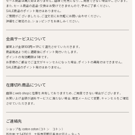
セール商品は再入荷はありません。店頭で完売となり、ご用意できない場合がございます。
また、セール商品の返品・交換はお受けできませんので、予めご了承ください。
SALE商品のポイント発行はありません。
ご質問がございましたら、ご注文前にお気軽にお問い合わせください。
詳細をご確認の上、ショッピングをお楽しみください。
会員サービスについて
御買上げ金額100円＝1Pにて還元させていただきます。
商品発送より約１週間後にポイント発行いたします。
ポイントの有効期限は1年です。
お客様のご都合でご注文がキャンセルになった場合、ポイントの再発行はできません。
SALE商品のポイント発行はありません。
在庫切れ商品について
店頭とweb shopと在庫を共有しておりますため、ご用意できない場合がございます。
お買い上げ金額が送料サービスに満たない場合、確定メールにて変更、キャンセルをご確認
させていただきます。
ご連絡先
ショップ名：coton coton（コトン コトン）
所在地：〒5470011 大阪市平野区長吉出戸８－９－５