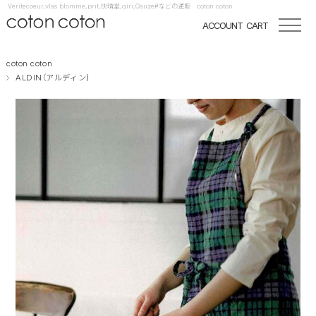
Veritecoeur,vlas blomme,prit,快晴堂,qiri,Gauze#などの通販 coton coton
ACCOUNT
CART
coton coton
ALDIN（アルディン)