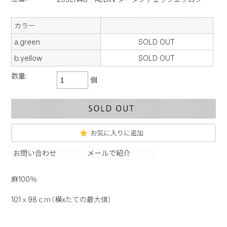
カラー
a.green
SOLD OUT
b.yellow
SOLD OUT
数量:
個
麻100％
101ｘ98ｃｍ（横xたての最大値）