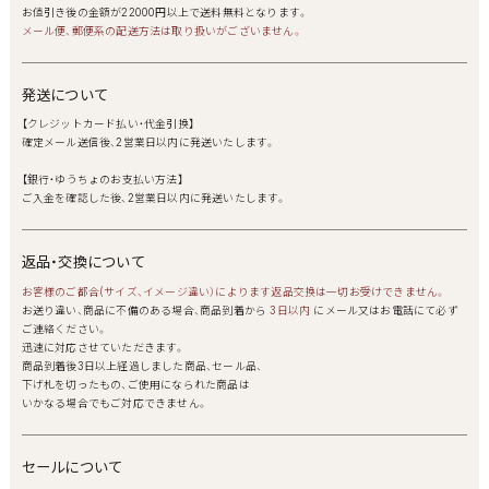
お値引き後の金額が22000円以上で送料無料となります。
メール便、郵便系の配送方法は取り扱いがございません。
発送について
【クレジットカード払い・代金引換】
確定メール送信後、2営業日以内に発送いたします。
【銀行・ゆうちょのお支払い方法】
ご入金を確認した後、2営業日以内に発送いたします。
返品・交換について
お客様のご都合(サイズ、イメージ違い）によります返品交換は一切お受けできません。
お送り違い、商品に不備のある場合、商品到着から
3日以内
にメール又はお電話にて必ず
ご連絡ください。
迅速に対応させていただきます。
商品到着後3日以上経過しました商品、セール品、
下げ札を切ったもの、ご使用になられた商品は
いかなる場合でもご対応できません。
セールについて