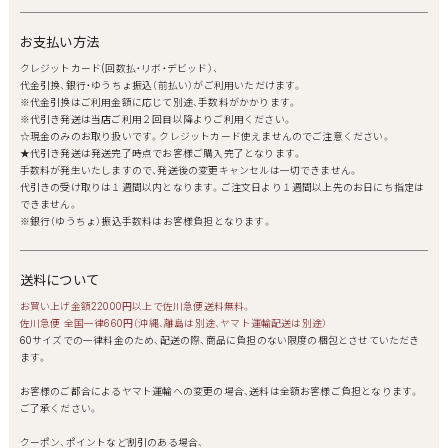
お支払い方法
クレジットカード(回数払・リボ・デビッド）、
代金引換、銀行・ゆうちょ振込（前払い）がご利用いただけます。
※代金引換はご利用金額に応じて別途、手数料がかかります。
※代引き発送は当店ご利用２回目以降よりご利用ください。
☆現金のみのお取り扱いです。クレジットカード使えませんのでご注意ください。
★代引き発送は発送完了時点でお客様ご購入完了となります。
手数料が発生いたしますので、発送後の変更キャンセルは一切できません。
代引きの受け取りは１週間以内となります。ご注文日より１週間以上先のお日にち指定は
できません。
※銀行（ゆうちょ）振込手数料はお客様負担となります。
送料について
お買い上げ金額22000円以上で佐川急便送料無料。
佐川急便 全国一律660円（沖縄、離島は別途、ヤマト運輸配送は別途）
60サイズでの一律料金のため、配送の際、商品に負担のない限度の梱包とさせていただき
ます。
お客様のご都合によるヤマト運輸への変更の場合、送料は全額お客様ご負担となります。
ご了承ください。
クーポン、ポイントなど割引のある場合、