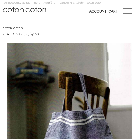
Veritecoeur,vlas blomme,prit,快晴堂,qiri,Gauze#などの通販 coton coton
ACCOUNT
CART
coton coton
ALDIN（アルディン)