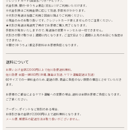
クレジットカード(回数払・リボ・デビッド）、
代金引換、銀行・ゆうちょ振込（前払い）がご利用いただけます。
※代金引換はご利用金額に応じて別途、手数料がかかります。
※代引き発送は当店ご利用２回目以降よりご利用ください。
☆現金のみのお取り扱いです。クレジットカード使えませんのでご注意ください。
★代引き発送は発送完了時点でお客様ご購入完了となります。
手数料が発生いたしますので、発送後の変更キャンセルは一切できません。
代引きの受け取りは１週間以内となります。ご注文日より１週間以上先のお日にち指定は
できません。
※銀行（ゆうちょ）振込手数料はお客様負担となります。
送料について
お買い上げ金額22000円以上で佐川急便送料無料。
佐川急便 全国一律660円（沖縄、離島は別途、ヤマト運輸配送は別途）
60サイズでの一律料金のため、配送の際、商品に負担のない限度の梱包とさせていただき
ます。
お客様のご都合によるヤマト運輸への変更の場合、送料は全額お客様ご負担となります。
ご了承ください。
クーポン、ポイントなど割引のある場合、
お値引き後の金額が22000円以上で送料無料となります。
メール便、郵便系の配送方法は取り扱いがございません。