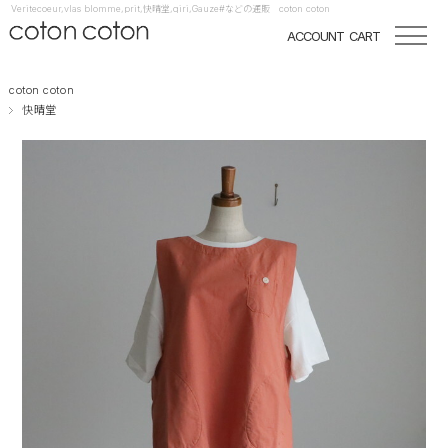
Veritecoeur,vlas blomme,prit,快晴堂,qiri,Gauze#などの通販 coton coton
ACCOUNT
CART
coton coton
快晴堂