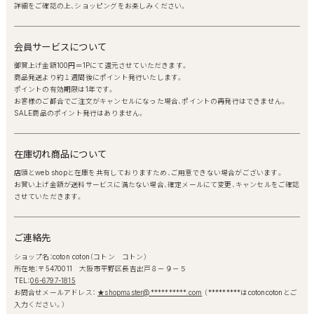
詳細をご確認の上、ショッピングをお楽しみください。
会員サービスについて
御買上げ金額100円＝1Pにて還元させていただきます。
商品発送より約１週間後にポイント発行いたします。
ポイントの有効期限は1年です。
お客様のご都合でご注文がキャンセルになった場合、ポイントの再発行はできません。
SALE商品のポイント発行はありません。
在庫切れ商品について
店頭とweb shopと在庫を共有しておりますため、ご用意できない場合がございます。
お買い上げ金額が送料サービスに満たない場合、確定メールにて変更、キャンセルをご確認
させていただきます。
ご連絡先
ショップ名：coton coton（コトン コトン）
所在地：〒5470011 大阪市平野区長吉出戸８－９－５
TEL：
06-6797-1815
お問合せメールアドレス：
★shopmaster@**********.com
（*********はcotoncotonとご
入力ください。）