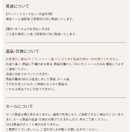
発送について
【クレジットカード払い・代金引換】
確定メール送信後、2営業日以内に発送いたします。
【銀行・ゆうちょのお支払い方法】
ご入金を確認した後、2営業日以内に発送いたします。
返品・交換について
お客様のご都合(サイズ、イメージ違い）によります返品交換は一切お受けできません。
お送り違い、商品に不備のある場合、商品到着から
3日以内
にメール又はお電話にて必ず
ご連絡ください。
迅速に対応させていただきます。
商品到着後3日以上経過しました商品、セール品、
下げ札を切ったもの、ご使用になられた商品は
いかなる場合でもご対応できません。
セールについて
セール商品は再入荷はありません。店頭で完売となり、ご用意できない場合がございます。
また、セール商品の返品・交換はお受けできませんので、予めご了承ください。
SALE商品のポイント発行はありません。
ご質問がございましたら、ご注文前にお気軽にお問い合わせください。