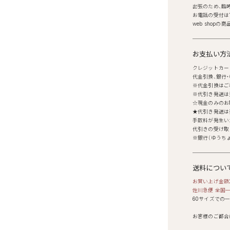
出張のため、臨
お電話の受付は11
web shop
お支払い方
クレジットカード
代金引換、銀行
※代金引換はご
※代引き発送は
☆現金のみのお
★代引き発送は
手数料が発生い
代引きの受け取
※銀行（ゆうち
送料につい
お買い上げ金額
佐川急便 全国一
60サイズでの
お客様のご都合