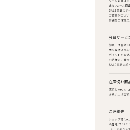
セール商品は再
また、セール商
SALE商品の
ご質問がござい
詳細をご確認の
会員サービ
御買上げ金額1
商品発送より約
ポイントの有効
お客様のご都合
SALE商品の
在庫切れ商
店頭とweb 
お買い上げ金額
ご連絡先
ショップ名：coto
所在地：〒547
TEL：
06-6797-1