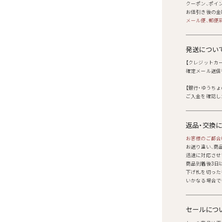
クーポン、ポイ
お値引き後の金
メール便、郵便
発送につい
【クレジットカ
確定メール送信
【銀行・ゆうち
ご入金を確認し
返品・交換
お客様のご都合
お送り違い、商
迅速に対応させ
商品到着後3日
下げ札を切った
いかなる場合で
セールにつ