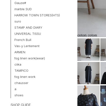
Gauze#
marble SUD
HARROW TOWN STORES(HTS)
suro
STAMP AND DIARY
UNIVERSAL TISSU
French Bull
Vas-y Lentement
ARMEN
fog linen work(wear)
ciika
TAMPICO
fog linen work
chausser
a
shoes
SHOP GUIDE