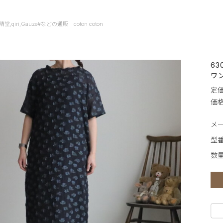
it,快晴堂,qiri,Gauze#などの通販 coton coton
630
ワ
定価
価格
メ
型番
数量