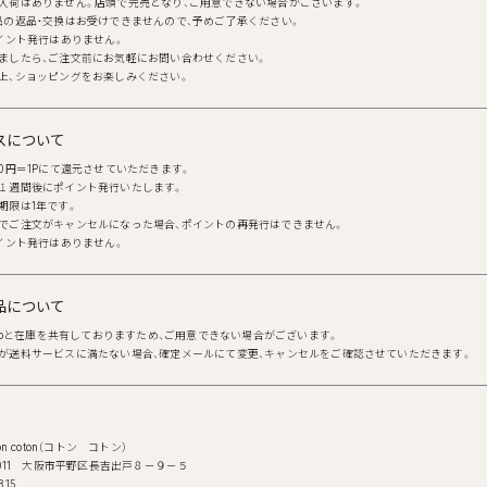
入荷はありません。店頭で完売となり、ご用意できない場合がございます。
品の返品・交換はお受けできませんので、予めご了承ください。
ポイント発行はありません。
ましたら、ご注文前にお気軽にお問い合わせください。
上、ショッピングをお楽しみください。
スについて
00円＝1Pにて還元させていただきます。
１週間後にポイント発行いたします。
期限は1年です。
でご注文がキャンセルになった場合、ポイントの再発行はできません。
ポイント発行はありません。
品について
shopと在庫を共有しておりますため、ご用意できない場合がございます。
が送料サービスに満たない場合、確定メールにて変更、キャンセルをご確認させていただきます。
n coton（コトン コトン）
0011 大阪市平野区長吉出戸８－９－５
815