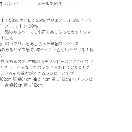
トン58％ ナイロン26％ ポリエステル16％ ぺチワ
ース：コットン100％
アー感のあるベースに小花をあしらったカットジャ
ード生地
元に細いフリルをあしらった半袖ワンピース
幅のあるサイズ感で、涼やかにお召しいただける１枚
す。
け感があるので、付属のぺチワンピースと合わせてい
だいたり、 ぺチなしでパンツと合わせていただいた
と、 いろんな着方ができるワンピースです。
62cm 肩幅64cm 袖丈14cm 着丈119cm ぺチワンピ
 身幅45cn 着丈112cm