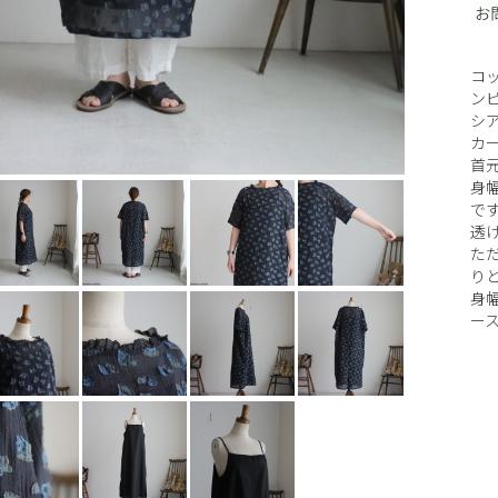
コッ
ンピ
シ
カ
首
身
で
透
た
り
身幅
ース