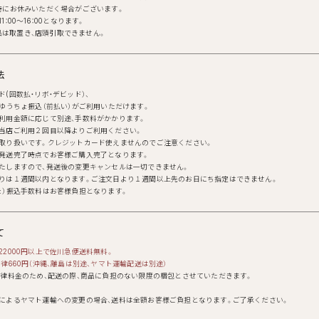
時にお休みいただく場合がございます。
：00～16：00となります。
の商品は取置き、店頭引取できません。
法
(回数払・リボ・デビッド）、
・ゆうちょ振込（前払い）がご利用いただけます。
利用金額に応じて別途、手数料がかかります。
当店ご利用２回目以降よりご利用ください。
取り扱いです。クレジットカード使えませんのでご注意ください。
発送完了時点でお客様ご購入完了となります。
たしますので、発送後の変更キャンセルは一切できません。
りは１週間以内となります。ご注文日より１週間以上先のお日にち指定はできません。
ょ）振込手数料はお客様負担となります。
て
22000円以上で佐川急便送料無料。
律660円（沖縄、離島は別途、ヤマト運輸配送は別途）
一律料金のため、配送の際、商品に負担のない限度の梱包とさせていただきます。
によるヤマト運輸への変更の場合、送料は全額お客様ご負担となります。ご了承ください。