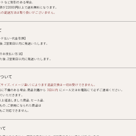
ントなど割引のある場合、
額が22000円以上で送料無料となります。
系の配送方法は取り扱いがございません。
て
ード払い・代金引換】
後、2営業日以内に発送いたします。
ょのお支払い方法】
た後、2営業日以内に発送いたします。
について
(サイズ、イメージ違い）によります返品交換は一切お受けできません。
品に不備のある場合、商品到着から
3日以内
にメール又はお電話にて必ずご連絡ください。
ていただきます。
以上経過しました商品、セール品、
もの、ご使用になられた商品は
もご対応できません。
いて