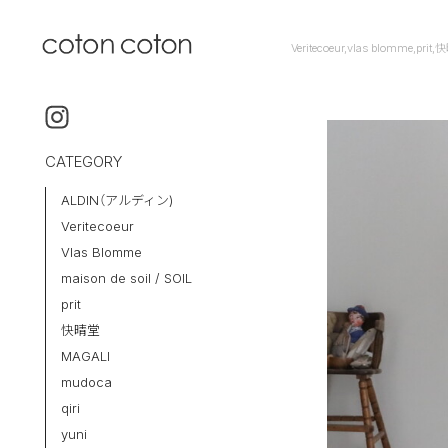
Veritecoeur,vlas blomme,pr
coton coton
qiri
CATEGORY
ALDIN（アルディン)
Veritecoeur
Vlas Blomme
maison de soil / SOIL
prit
快晴堂
MAGALI
mudoca
qiri
yuni