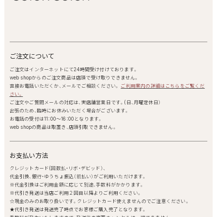
ご注文について
ご注文はインターネットにて24時間受け付けております。
web shopからのご注文商品は店頭で受け取りできません。
直接お電話いただくか、メールでご相談ください。
ご利用案内の詳細はこちらをご覧くだ
さい。
ご注文やご質問メールの対応は、実店舗営業日です。(日、月曜定休日）
出張のため、臨時にお休みいただく場合がございます。
お電話の受付は11：00～16：00となります。
web shopの商品は取置き、店頭引取できません。
お支払い方法
クレジットカード(回数払・リボ・デビッド）、
代金引換、銀行・ゆうちょ振込（前払い）がご利用いただけます。
※代金引換はご利用金額に応じて別途、手数料がかかります。
※代引き発送は当店ご利用２回目以降よりご利用ください。
☆現金のみのお取り扱いです。クレジットカード使えませんのでご注意ください。
★代引き発送は発送完了時点でお客様ご購入完了となります。