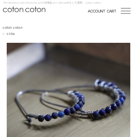
Veritecoeur,vlas blomme,prit,快晴堂,qiri,Gauze#などの通販 coton coton
ACCOUNT
CART
coton coton
ciika