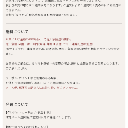
手数料が発生いたしますので、発送後の変更キャンセルは一切できません。
代引きの受け取りは１週間以内となります。ご注文日より１週間以上先のお日にち指定は
できません。
※銀行（ゆうちょ）振込手数料はお客様負担となります。
送料について
お買い上げ金額22000円以上で佐川急便送料無料。
佐川急便 全国一律660円（沖縄、離島は別途、ヤマト運輸配送は別途）
60サイズでの一律料金のため、配送の際、商品に負担のない限度の梱包とさせていただき
ます。
お客様のご都合によるヤマト運輸への変更の場合、送料は全額お客様ご負担となります。
ご了承ください。
クーポン、ポイントなど割引のある場合、
お値引き後の金額が22000円以上で送料無料となります。
メール便、郵便系の配送方法は取り扱いがございません。
発送について
【クレジットカード払い・代金引換】
確定メール送信後、2営業日以内に発送いたします。
【銀行・ゆうちょのお支払い方法】