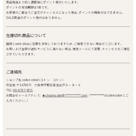
商品発送より約１週間後にポイント発行いたします。
ポイントの有効期限は1年です。
お客様のご都合でご注文がキャンセルになった場合、ポイントの再発行はできません。
SALE商品のポイント発行はありません。
在庫切れ商品について
店頭とweb shopと在庫を共有しておりますため、ご用意できない場合がございます。
お買い上げ金額が送料サービスに満たない場合、確定メールにて変更、キャンセルをご確認
させていただきます。
ご連絡先
ショップ名：coton coton（コトン コトン）
所在地：〒5470011 大阪市平野区長吉出戸８－９－５
TEL：
06-6797-1815
お問合せメールアドレス：
★shopmaster@**********.com
（*********はcotoncotonとご
入力ください。）