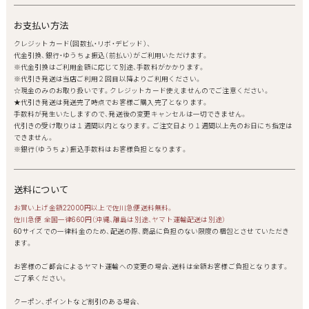
お支払い方法
クレジットカード(回数払・リボ・デビッド）、
代金引換、銀行・ゆうちょ振込（前払い）がご利用いただけます。
※代金引換はご利用金額に応じて別途、手数料がかかります。
※代引き発送は当店ご利用２回目以降よりご利用ください。
☆現金のみのお取り扱いです。クレジットカード使えませんのでご注意ください。
★代引き発送は発送完了時点でお客様ご購入完了となります。
手数料が発生いたしますので、発送後の変更キャンセルは一切できません。
代引きの受け取りは１週間以内となります。ご注文日より１週間以上先のお日にち指定は
できません。
※銀行（ゆうちょ）振込手数料はお客様負担となります。
送料について
お買い上げ金額22000円以上で佐川急便送料無料。
佐川急便 全国一律660円（沖縄、離島は別途、ヤマト運輸配送は別途）
60サイズでの一律料金のため、配送の際、商品に負担のない限度の梱包とさせていただき
ます。
お客様のご都合によるヤマト運輸への変更の場合、送料は全額お客様ご負担となります。
ご了承ください。
クーポン、ポイントなど割引のある場合、