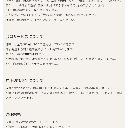
セール商品は再入荷はありません。店頭で完売となり、ご用意できない場合がございます。
また、セール商品の返品・交換はお受けできませんので、予めご了承ください。
SALE商品のポイント発行はありません。
ご質問がございましたら、ご注文前にお気軽にお問い合わせください。
詳細をご確認の上、ショッピングをお楽しみください。
会員サービスについて
御買上げ金額100円＝1Pにて還元させていただきます。
商品発送より約１週間後にポイント発行いたします。
ポイントの有効期限は1年です。
お客様のご都合でご注文がキャンセルになった場合、ポイントの再発行はできません。
SALE商品のポイント発行はありません。
在庫切れ商品について
店頭とweb shopと在庫を共有しておりますため、ご用意できない場合がございます。
お買い上げ金額が送料サービスに満たない場合、確定メールにて変更、キャンセルをご確認
させていただきます。
ご連絡先
ショップ名：coton coton（コトン コトン）
所在地：〒5470011 大阪市平野区長吉出戸８－９－５