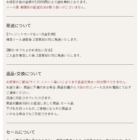
お値引き後の金額が22000円以上で送料無料となります。
メール便、郵便系の配送方法は取り扱いがございません。
発送について
【クレジットカード払い・代金引換】
確定メール送信後、2営業日以内に発送いたします。
【銀行・ゆうちょのお支払い方法】
ご入金を確認した後、2営業日以内に発送いたします。
返品・交換について
お客様のご都合(サイズ、イメージ違い）によります返品交換は一切お受けできません。
お送り違い、商品に不備のある場合、商品到着から
3日以内
にメール又はお電話にて必ず
ご連絡ください。
迅速に対応させていただきます。
商品到着後3日以上経過しました商品、セール品、
下げ札を切ったもの、ご使用になられた商品は
いかなる場合でもご対応できません。
セールについて