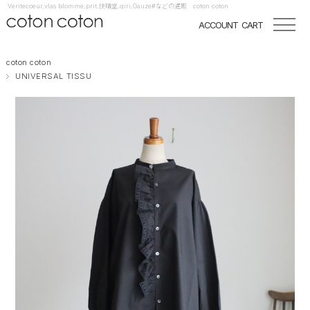
Veritecoeur,vlas blomme,prit,快晴堂,qiri,Gauze#などの通販 coton coton
ACCOUNT
CART
coton coton
UNIVERSAL TISSU