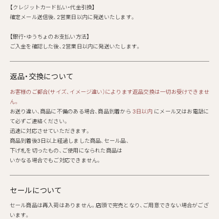
【クレジットカード払い・代金引換】
確定メール送信後、2営業日以内に発送いたします。
【銀行・ゆうちょのお支払い方法】
ご入金を確認した後、2営業日以内に発送いたします。
返品・交換について
お客様のご都合(サイズ、イメージ違い）によります返品交換は一切お受けできませ
ん。
お送り違い、商品に不備のある場合、商品到着から
3日以内
にメール又はお電話に
て必ずご連絡ください。
迅速に対応させていただきます。
商品到着後3日以上経過しました商品、セール品、
下げ札を切ったもの、ご使用になられた商品は
いかなる場合でもご対応できません。
セールについて
セール商品は再入荷はありません。店頭で完売となり、ご用意できない場合がござ
います。