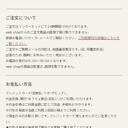
ご注文について
ご注文はインターネットにて24時間受け付けております。
web shopからのご注文商品は店頭で受け取りできません。
直接お電話いただくか、メールでご相談ください。
ご利用案内の詳細はこちらを
ご覧ください。
ご注文やご質問メールの対応は、実店舗営業日です。(日、月曜定休日）
出張のため、臨時にお休みいただく場合がございます。
お電話の受付は11：00～16：00となります。
web shopの商品は取置き、店頭引取できません。
お支払い方法
クレジットカード(回数払・リボ・デビッド）、
代金引換、銀行・ゆうちょ振込（前払い）がご利用いただけます。
※代金引換はご利用金額に応じて別途、手数料がかかります。
※代引き発送は当店ご利用２回目以降よりご利用ください。
☆現金のみのお取り扱いです。クレジットカード使えませんのでご注意くださ
い。
★代引き発送は発送完了時点でお客様ご購入完了となります。