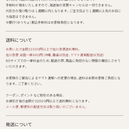
手数料が発生いたしますので、発送後の変更キャンセルは一切できません。
代引きの受け取りは１週間以内となります。ご注文日より１週間以上先のお日に
ち指定はできません。
※銀行（ゆうちょ）振込手数料はお客様負担となります。
送料について
お買い上げ金額22000円以上で佐川急便送料無料。
佐川急便 全国一律660円（沖縄、離島は別途、ヤマト運輸配送は別途）
60サイズでの一律料金のため、配送の際、商品に負担のない限度の梱包とさせて
いただきます。
お客様のご都合によるヤマト運輸への変更の場合、送料は全額お客様ご負担とな
ります。ご了承ください。
クーポン、ポイントなど割引のある場合、
お値引き後の金額が22000円以上で送料無料となります。
メール便、郵便系の配送方法は取り扱いがございません。
発送について